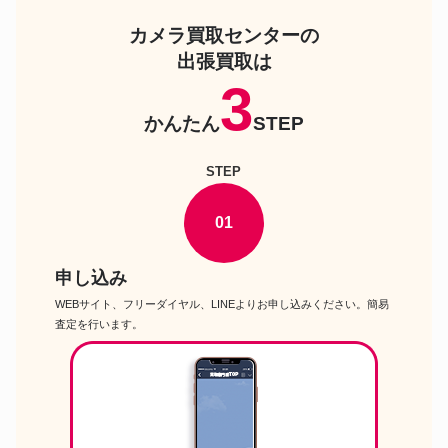
Nikon D7500 18-140 VR レン
カメラ
ズキット デジタル一眼レフカ
カメラ買取センターの
メラ
出張買取は
OLYMPUS OM-D E-M10 Mark
カメラ
IV ボディ ミラーレス一眼カメ
3
ラ
Panasonic LUMIX DC-
かんたん
STEP
カメラ
S5M2W ダブルレンズキット
ミラーレス一眼カメラ
STEP
OMデジタルソリューションズ
OM SYSTEM OM-5 12-45mm
カメラ
F4.0 PRO レンズキット ミラ
01
ーレス一眼カメラ
FUJIFILM X-S20 ボディ ミ
カメラ
ラーレス一眼カメラ
申し込み
Nikon D850 ボディ デジタル
カメラ
一眼レフカメラ
WEBサイト、フリーダイヤル、LINEよりお申し込みください。簡易
査定を行います。
Cannon EOS 90D EF-S18-135
カメラ
IS USM レンズキット デジタ
ル一眼レフカメラ
Sony α7R V ILCE-7RM5 ボデ
カメラ
ィ フルサイズミラーレス一眼
カメラ
Cannon EOS Kiss X90 ボデ
カメラ
ィ デジタル一眼レフカメラ