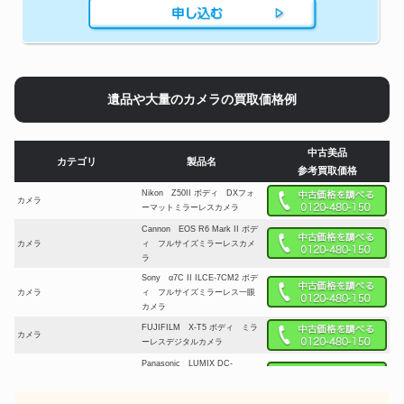
遺品や大量のカメラの買取価格例
中古美品
カテゴリ
製品名
参考買取価格
Nikon Z50II ボディ DXフォ
カメラ
ーマットミラーレスカメラ
Cannon EOS R6 Mark II ボデ
カメラ
ィ フルサイズミラーレスカメ
ラ
Sony α7C II ILCE-7CM2 ボデ
カメラ
ィ フルサイズミラーレス一眼
カメラ
FUJIFILM X-T5 ボディ ミラ
カメラ
ーレスデジタルカメラ
Panasonic LUMIX DC-
カメラ
G100DK レンズキット ミラー
レス一眼カメラ