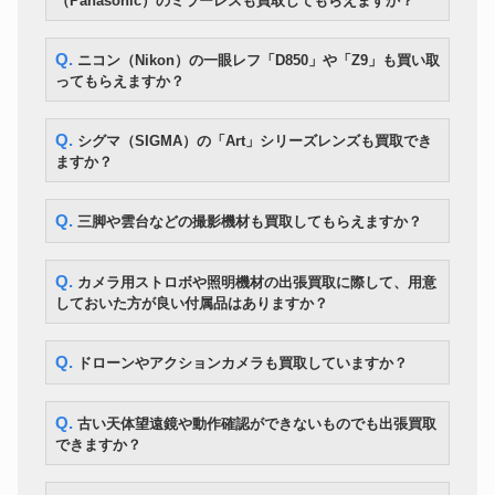
（Panasonic）のミラーレスも買取してもらえますか？
Manfrotto ナイトロテック608 フ
雲台
22,400円
ルードビデオ雲台
Q. ニコン（Nikon）の一眼レフ「D850」や「Z9」も買い取
ライカ Noctivid 8×42 オリーブ
双眼鏡
154,000円
グリーン
ってもらえますか？
Q. シグマ（SIGMA）の「Art」シリーズレンズも買取でき
ますか？
Q. 三脚や雲台などの撮影機材も買取してもらえますか？
Q. カメラ用ストロボや照明機材の出張買取に際して、用意
しておいた方が良い付属品はありますか？
Q. ドローンやアクションカメラも買取していますか？
Q. 古い天体望遠鏡や動作確認ができないものでも出張買取
できますか？