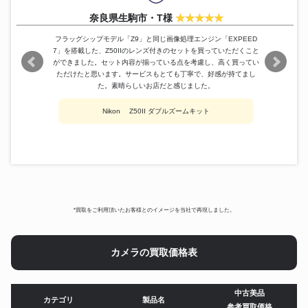
奈良県生駒市・T様
フラッグシップモデル「Z9」と同じ画像処理エンジン「EXPEED
7」を搭載した、Z50IIのレンズ付きのセットを買っていただくこと
ができました。セット内容が揃っている点を考慮し、高く買ってい
ただけたと思います。サービスもとても丁寧で、好感が持てまし
た。素晴らしいお店だと感じました。
Nikon Z50II ダブルズームキット
*買取をご利用頂いたお客様とのイメージを当社で再現しました。
カメラの買取価格表
中古美品
カテゴリ
製品名
参考買取価格