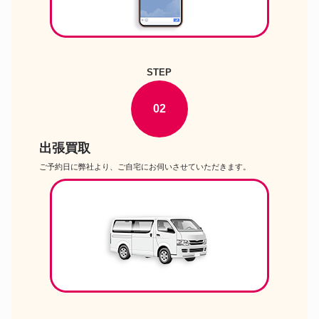
Panasonic LUMIX DC-FZ85D-
カメラ
K デジタルカメラ
Cannon PowerShot V1 コン
カメラ
パクトデジタルカメラ
STEP
RICOH WG-80 防水コンパク
カメラ
トデジタルカメラ
ライカ LEICA Q3 コンパクト
02
カメラ
デジタルカメラ
ケンコー KC-AF11 デジタル
カメラ
出張買取
カメラ
Cannon RF100-500mm F4.5-
ご予約日に弊社より、ご自宅にお伺いさせていただきます。
カメラ
7.1 L IS USM RFマウント 超
望遠ズームレンズ