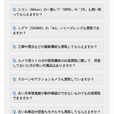
Manfrotto ナイトロテック608 フ
雲台
22,400円
Q. ニコン（Nikon）の一眼レフ「D850」や「Z9」も買い取
ルードビデオ雲台
ってもらえますか？
ライカ Noctivid 8×42 オリーブ
双眼鏡
154,000円
グリーン
Q. シグマ（SIGMA）の「Art」シリーズレンズも買取でき
ますか？
Q. 三脚や雲台などの撮影機材も買取してもらえますか？
Q. カメラ用ストロボや照明機材の出張買取に際して、用意
しておいた方が良い付属品はありますか？
Q. ドローンやアクションカメラも買取していますか？
Q. 古い天体望遠鏡や動作確認ができないものでも出張買取
できますか？
Q. 古い在庫品や型落ちモデルでも買取してもらえますか？