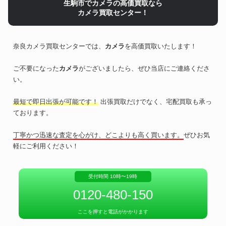
生駒市でカメラの高価買取なら
カメラ買取センター！
奈良カメラ買取センターでは、
カメラ
を高価買取いたします！
ご不要になった
カメラ
がございましたら、ぜひ当店にご連絡くださ
い。
最短で即日出張が可能です！
出張買取だけでなく、宅配買取も承っ
ております。
丁寧かつ迅速な査定を心がけ、どこよりも高く買います。
ぜひお気
軽にご利用ください！
受付時間 10時〜19時
0120-480-150
ここを押すと電話がかかります