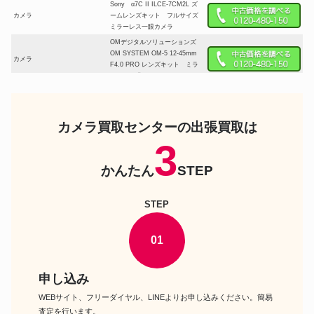
Sony α7C II ILCE-7CM2L ズ
カメラ
ームレンズキット フルサイズ
ミラーレス一眼カメラ
OMデジタルソリューションズ
OM SYSTEM OM-5 12-45mm
カメラ
F4.0 PRO レンズキット ミラ
ーレス一眼カメラ
Nikon Z5II 24-50 レンズキッ
カメラ
ト フルサイズミラーレスカメ
ラ
カメラ買取センターの出張買取は
Panasonic LUMIX DC-
カメラ
G100DK レンズキット ミラー
3
レス一眼カメラ
かんたん
STEP
FUJIFILM X-T5 ボディ ミラ
カメラ
ーレスデジタルカメラ
Panasonic LUMIX DC-FZ85D-
カメラ
STEP
K デジタルカメラ
FUJIFILM X-M5 XC15-45mm
カメラ
レンズキット ミラーレスデジ
01
タルカメラ
Nikon Z50II ボディ DXフォ
カメラ
ーマットミラーレスカメラ
申し込み
Cannon EOS R6 Mark II ボデ
WEBサイト、フリーダイヤル、LINEよりお申し込みください。簡易
カメラ
ィ フルサイズミラーレスカメ
査定を行います。
ラ