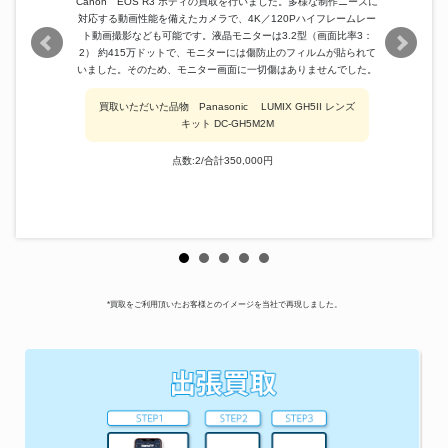
Canon EOS R3 ボディの買取を行いました。多様な制作ニーズに
対応する動画性能を備えたカメラで、4K／120Pハイフレームレー
ト動画撮影なども可能です。液晶モニターは3.2型（画面比率3：
2） 約415万ドットで、モニターには傷防止のフィルムが貼られて
いました。そのため、モニター画面に一切傷はありませんでした。
買取いただいた品物 Panasonic LUMIX GH5II レンズ
キット DC-GH5M2M
点数:2/合計350,000円
*買取をご利用頂いたお客様とのイメージを当社で再現しました。