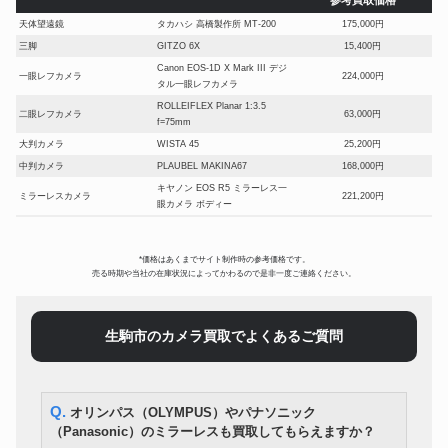
参考買取価格
天体望遠鏡
タカハシ 高橋製作所 MT-200
175,000円
三脚
GITZO 6X
15,400円
Canon EOS-1D X Mark III デジ
一眼レフカメラ
224,000円
タル一眼レフカメラ
ROLLEIFLEX Planar 1:3.5
二眼レフカメラ
63,000円
f=75mm
大判カメラ
WISTA 45
25,200円
中判カメラ
PLAUBEL MAKINA67
168,000円
キヤノン EOS R5 ミラーレス一
ミラーレスカメラ
221,200円
眼カメラ ボディー
フジフイルム X-PRO3 ミラー
ミラーレスカメラ
150,500円
レス一眼 DRブラック
*価格はあくまでサイト制作時の参考価格です。
コンパクトデジタルカメラ
Leica Q3
455,000円
売る時期や当社の在庫状況によってかわるので是非一度ご連絡ください。
コンパクトフィルムカメラ
CONTAX T3 シルバー 前期
162,400円
Blackmagic design 4Kシネマカ
シネマカメラ
65,100円
メラ
生駒市のカメラ買取でよくあるご質問
アクションカメラ
ゴープロ HERO 9 Black
14,350円
SONY HDR-CX680 ホワイト
デジタルビデオカメラ
24,500円
2023年製
顕微鏡
NIKON 実体顕微鏡 SMZ800
56,700円
Q. オリンパス（OLYMPUS）やパナソニック
RAYNOX マクロ探検隊 CM-
（Panasonic）のミラーレスも買取してもらえますか？
レンズ
10,150円
2000 CM-3500