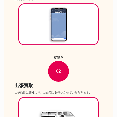
Nikon D6 ボディ デジタル一
カメラ
眼レフカメラ
PENTAX KF ボディ デジタル
カメラ
一眼レフカメラ
Cannon EOS R6 Mark II ボデ
カメラ
ィ フルサイズミラーレスカメ
ラ
FUJIFILM X-M5 ボディ ミラ
カメラ
ーレスデジタルカメラ
Panasonic LUMIX DC-
G100DK レンズキット ミラー
STEP
カメラ
レス一眼カメラ17. Nikon
D500 16-80 VR レンズキット
デジタル一眼レフカメラ
02
PENTAX KF ボディ デジタル
カメラ
一眼レフカメラ
出張買取
Cannon EOS R50 ダブルズー
カメラ
ムキット APS-Cサイズミラー
ご予約日に弊社より、ご自宅にお伺いさせていただきます。
レスカメラ
Panasonic LUMIX DC-
カメラ
G99M2H 高倍率ズームレンズキ
ット デジタル一眼カメラ