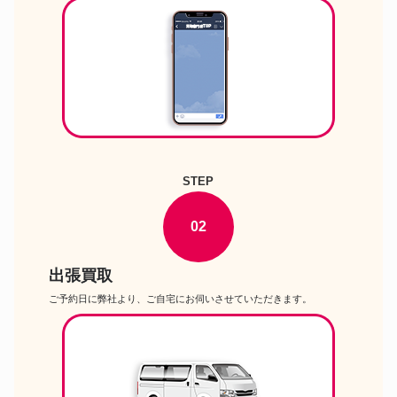
カメラ
Monochrome ボディ デジタル
一眼レフカメラ
Panasonic LUMIX DC-G100V
カメラ
標準ズームレンズキット ミラ
ーレス一眼カメラ
OMデジタルソリューションズ
OM SYSTEM OM-5 12-45mm
カメラ
F4.0 PRO レンズキット ミラ
ーレス一眼カメラ
PENTAX WG-8 デジタルカメ
カメラ
ラ
STEP
Nikon D6 ボディ デジタル一
カメラ
眼レフカメラ
Sony FE 400-800mm F6.3-8
02
カメラ
G OSS SEL400800G Eマウン
ト
ケンコー KC-AF05 デジタル
出張買取
カメラ
カメラ
ご予約日に弊社より、ご自宅にお伺いさせていただきます。
シグマ 105mm F2.8 DG DN
カメラ
Macro Art (ソニーEマウント用)
タムロン 70-180mm F/2.8 Di
カメラ
III VC VXD G2 (Model A065)