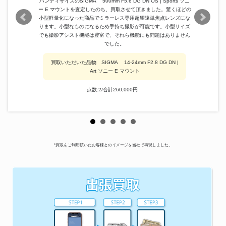
ハンディサイズのSIGMA 500mm F5.6 DG DN OS | Sports ソニ
ー E マウントを査定したのち、買取させて頂きました。驚くほどの
小型軽量化になった商品でミラーレス専用超望遠単焦点レンズにな
ります。小型なものになるため手持ち撮影が可能です。小型サイズ
でも撮影アシスト機能は豊富で、それら機能にも問題はありません
でした。
買取いただいた品物 SIGMA 14-24mm F2.8 DG DN |
Art ソニー E マウント
点数:2/合計260,000円
*買取をご利用頂いたお客様とのイメージを当社で再現しました。