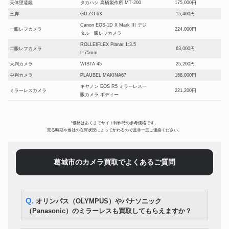
天体望遠鏡
タカハシ 高橋製作所 MT-200
175,000円
三脚
GITZO 6X
15,400円
Canon EOS-1D X Mark III デジ
一眼レフカメラ
224,000円
タル一眼レフカメラ
ROLLEIFLEX Planar 1:3.5
二眼レフカメラ
63,000円
f=75mm
大判カメラ
WISTA 45
25,200円
中判カメラ
PLAUBEL MAKINA67
168,000円
キヤノン EOS R5 ミラーレス一
ミラーレスカメラ
221,200円
眼カメラ ボディー
フジフイルム X-PRO3 ミラー
ミラーレスカメラ
150,500円
レス一眼 DRブラック
*価格はあくまでサイト制作時の参考価格です。
コンパクトデジタルカメラ
Leica Q3
455,000円
売る時期や当社の在庫状況によってかわるので是非一度ご連絡ください。
コンパクトフィルムカメラ
CONTAX T3 シルバー 前期
162,400円
Blackmagic design 4Kシネマカ
シネマカメラ
65,100円
メラ
葛城市のカメラ買取でよくあるご質問
アクションカメラ
ゴープロ HERO 9 Black
14,350円
SONY HDR-CX680 ホワイト
デジタルビデオカメラ
24,500円
2023年製
顕微鏡
NIKON 実体顕微鏡 SMZ800
56,700円
Q. オリンパス（OLYMPUS）やパナソニック
RAYNOX マクロ探検隊 CM-
（Panasonic）のミラーレスも買取してもらえますか？
レンズ
10,150円
2000 CM-3500
Manfrotto ナイトロテック608 フ