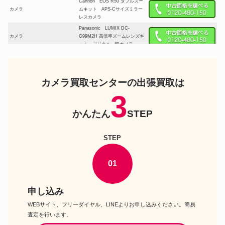
Cannon EOS R50 ダブルズー
カメラ
ムキット APS-Cサイズミラー
レスカメラ
Panasonic LUMIX DC-
カメラ
G99M2H 高倍率ズームレンズキ
ット デジタル一眼カメラ
Nikon Z50II 18-140 VR レンズ
カメラ
キット DXフォーマットミラー
レスカメラ
カメラ買取センターの出張買取は
FUJIFILM X-H2 ボディ ミラ
カメラ
ーレス一眼カメラ
3
Cannon EOS R5 Mark II ボデ
かんたん
STEP
カメラ
ィ フルサイズミラーレスカメ
ラ
Sony α7R V ILCE-7RM5 ボデ
STEP
カメラ
ィ フルサイズミラーレス一眼
カメラ
Panasonic LUMIX DC-S5M2
01
カメラ
ボディ ミラーレス一眼カメラ
Nikon Z fc 16-50 VR レンズキ
カメラ
ット ミラーレスカメラ
申し込み
コダック PIXPRO FZ55 デジ
カメラ
WEBサイト、フリーダイヤル、LINEよりお申し込みください。簡易
タルカメラ
査定を行います。
PENTAX K-3 Mark III