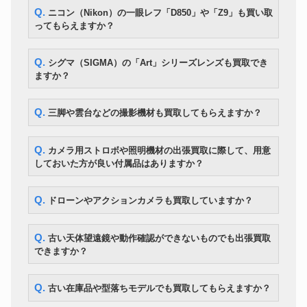
雲台
22,400円
Q. ニコン（Nikon）の一眼レフ「D850」や「Z9」も買い取
ルードビデオ雲台
ってもらえますか？
ライカ Noctivid 8×42 オリーブ
双眼鏡
154,000円
グリーン
Q. シグマ（SIGMA）の「Art」シリーズレンズも買取でき
ますか？
Q. 三脚や雲台などの撮影機材も買取してもらえますか？
Q. カメラ用ストロボや照明機材の出張買取に際して、用意
しておいた方が良い付属品はありますか？
Q. ドローンやアクションカメラも買取していますか？
Q. 古い天体望遠鏡や動作確認ができないものでも出張買取
できますか？
Q. 古い在庫品や型落ちモデルでも買取してもらえますか？