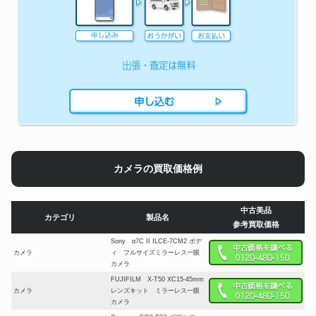
カメラの買取価格例
中古美品
カテゴリ
製品名
参考買取価格
Sony α7C II ILCE-7CM2 ボデ
カメラ
ィ フルサイズミラーレス一眼
カメラ
FUJIFILM X-T50 XC15-45mm
カメラ
レンズキット ミラーレス一眼
カメラ